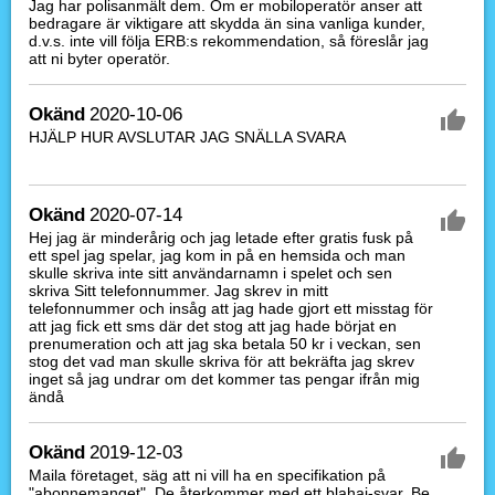
Jag har polisanmält dem. Om er mobiloperatör anser att
bedragare är viktigare att skydda än sina vanliga kunder,
d.v.s. inte vill följa ERB:s rekommendation, så föreslår jag
att ni byter operatör.
Okänd
2020-10-06
HJÄLP HUR AVSLUTAR JAG SNÄLLA SVARA
Okänd
2020-07-14
Hej jag är minderårig och jag letade efter gratis fusk på
ett spel jag spelar, jag kom in på en hemsida och man
skulle skriva inte sitt användarnamn i spelet och sen
skriva Sitt telefonnummer. Jag skrev in mitt
telefonnummer och insåg att jag hade gjort ett misstag för
att jag fick ett sms där det stog att jag hade börjat en
prenumeration och att jag ska betala 50 kr i veckan, sen
stog det vad man skulle skriva för att bekräfta jag skrev
inget så jag undrar om det kommer tas pengar ifrån mig
ändå
Okänd
2019-12-03
Maila företaget, säg att ni vill ha en specifikation på
"abonnemanget". De återkommer med ett blahaj-svar. Be