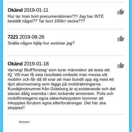
Okänd
2019-01-11
Hur tar man bort prenumerationen?!!! Jag har INTE
beställt något?? Tar bort 100kr/ vecka???
7221
2019-08-26
Snälla någon hjälp hur avslutar jag?
Okänd
2019-01-18
Varning! Bluff'företag' som lurar människor att testa sitt
IQ. Vill man få veta resultatet ombeds man messa sitt
mobilnr och får då till svar att man bundit upp sig med ett
dyrt abonnemang som läggs på mobilräkningarna.
Kundtjänstnumret från Göteborg är ej existerande och det
stavas dålig svenska i den lockande annonsen. Polis och
mobilföretagens egna säkerhetssystem kommer att
inkopplas förutom egna efterforskningar. Det här ska
stoppas!!
Annons