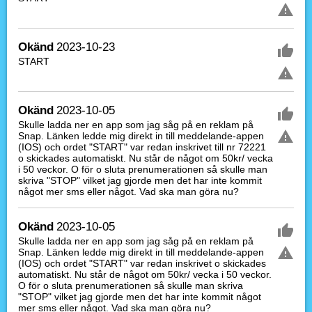
Okänd
2023-10-23
START
Okänd
2023-10-05
Skulle ladda ner en app som jag såg på en reklam på
Snap. Länken ledde mig direkt in till meddelande-appen
(IOS) och ordet "START" var redan inskrivet till nr 72221
o skickades automatiskt. Nu står de något om 50kr/ vecka
i 50 veckor. O för o sluta prenumerationen så skulle man
skriva "STOP" vilket jag gjorde men det har inte kommit
något mer sms eller något. Vad ska man göra nu?
Okänd
2023-10-05
Skulle ladda ner en app som jag såg på en reklam på
Snap. Länken ledde mig direkt in till meddelande-appen
(IOS) och ordet "START" var redan inskrivet o skickades
automatiskt. Nu står de något om 50kr/ vecka i 50 veckor.
O för o sluta prenumerationen så skulle man skriva
"STOP" vilket jag gjorde men det har inte kommit något
mer sms eller något. Vad ska man göra nu?