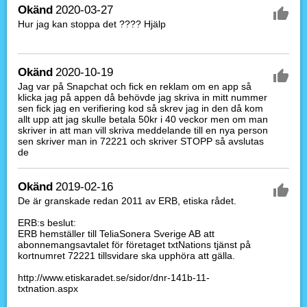
Okänd
2020-03-27
Hur jag kan stoppa det ???? Hjälp
Okänd
2020-10-19
Jag var på Snapchat och fick en reklam om en app så
klicka jag på appen då behövde jag skriva in mitt nummer
sen fick jag en verifiering kod så skrev jag in den då kom
allt upp att jag skulle betala 50kr i 40 veckor men om man
skriver in att man vill skriva meddelande till en nya person
sen skriver man in 72221 och skriver STOPP så avslutas
de
Okänd
2019-02-16
De är granskade redan 2011 av ERB, etiska rådet.
ERB:s beslut:
ERB hemställer till TeliaSonera Sverige AB att
abonnemangsavtalet för företaget txtNations tjänst på
kortnumret 72221 tillsvidare ska upphöra att gälla.
http://www.etiskaradet.se/sidor/dnr-141b-11-
txtnation.aspx