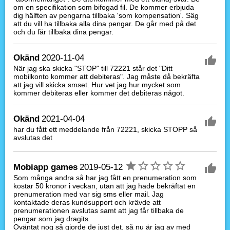
om en specifikation som bifogad fil. De kommer erbjuda
dig hälften av pengarna tillbaka 'som kompensation'. Säg
att du vill ha tillbaka alla dina pengar. De går med på det
och du får tillbaka dina pengar.
Okänd
2020-11-04
När jag ska skicka "STOP" till 72221 står det "Ditt
mobilkonto kommer att debiteras". Jag måste då bekräfta
att jag vill skicka smset. Hur vet jag hur mycket som
kommer debiteras eller kommer det debiteras något.
Okänd
2021-04-04
har du fått ett meddelande från 72221, skicka STOPP så
avslutas det
Mobiapp games
2019-05-12
Som många andra så har jag fått en prenumeration som
kostar 50 kronor i veckan, utan att jag hade bekräftat en
prenumeration med var sig sms eller mail. Jag
kontaktade deras kundsupport och krävde att
prenumerationen avslutas samt att jag får tillbaka de
pengar som jag dragits.
Oväntat nog så gjorde de just det, så nu är jag av med