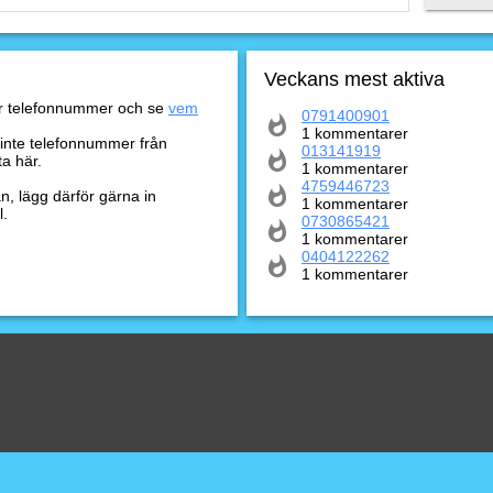
Veckans mest aktiva
er telefonnummer och se
vem
0791400901
1 kommentarer
a inte telefonnummer från
013141919
ta här.
1 kommentarer
4759446723
n, lägg därför gärna in
1 kommentarer
l.
0730865421
1 kommentarer
0404122262
1 kommentarer