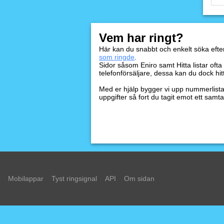
Vem har ringt?
Här kan du snabbt och enkelt söka eft
som ringde
.
Sidor såsom Eniro samt Hitta listar oft
telefonförsäljare, dessa kan du dock hit
Med er hjälp bygger vi upp nummerlista
uppgifter så fort du tagit emot ett samta
Mobilappar
Tyst ringsignal
API
Om sidan