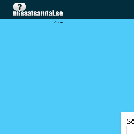
Annons
Sö