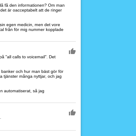
e då få den informationen? Om man
 det är oacceptabelt att de ringer
sin egen medicin, men det vore
amtal från för mig nummer kopplade
å "all calls to voicemail". Det
om banker och hur man bäst gör för
 tjänster många nyttjar, och jag
en automatiserat, så jag
.