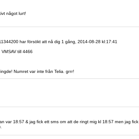
vt något lurt!
1344200 har försökt att nå dig 1 gång, 2014-08-28 kl:17:41
 VMSAV till 4466
ingde! Numret var inte från Telia. grrr!
 var 18:57 & jag fick ett sms om att de ringt mig kl 18:57 men jag fick 
u.