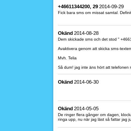
+46611344200, 29
2014-09-29
Fick bara sms om missat samtal. Definiti
Okänd
2014-08-28
Dem skickade sms och det stod " +4661
Avaktivera genom att skicka sms-texten
Mvh. Telia
Så dum! jag inte äns hört att telefonen r
Okänd
2014-06-30
Okänd
2014-05-05
De ringer flera gånger om dagen, klockan
ringa upp, nu när jag läst så fattar jag j