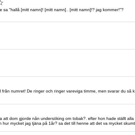
sa "hallå [mitt namn]! [mitt namn].. [mitt namn]!? jag kommer!"?
l från numret! De ringer och ringer vareviga timme, men svarar du så k
att dom gjorde nån undersöking om tobak?. efter hon hade ställt alla f
hur mycket jag tjäna på 1år? sa det till henne att det va mycket skumt 