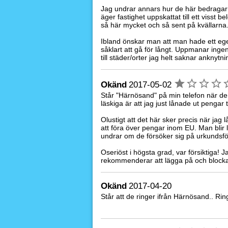
Jag undrar annars hur de här bedragar
äger fastighet uppskattat till ett visst 
så här mycket och så sent på kvällarna
Ibland önskar man att man hade ett eg
såklart att gå för långt. Uppmanar inge
till städer/orter jag helt saknar anknytnin
Okänd
2017-05-02
Står "Härnösand" på min telefon när de ri
läskiga är att jag just lånade ut pengar 
Olustigt att det här sker precis när ja
att föra över pengar inom EU. Man blir 
undrar om de försöker sig på urkundsfö
Oseriöst i högsta grad, var försiktiga!
rekommenderar att lägga på och block
Okänd
2017-04-20
Står att de ringer ifrån Härnösand.. Ri