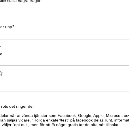
ille ställa några frågor.
ger upp?!
te
rots det ringer de.
i delar när använda tjänster som Facebook, Google, Apple, Microsoft osv
an säljas vidare. "Roliga enkäter/test" på facebook delas runt, informat
väljer "opt out", men för att få något gratis tar de ofta nåt tillbaka.