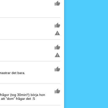
nastrar det bara.
rågor (tog 30min!!) börja hon
att "dom" frågar det :S