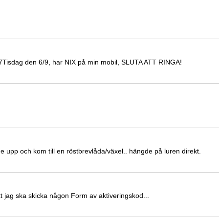
7Tisdag den 6/9, har NIX på min mobil, SLUTA ATT RINGA!
e upp och kom till en röstbrevlåda/växel.. hängde på luren direkt.
att jag ska skicka någon Form av aktiveringskod...