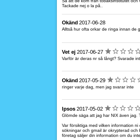
Sa att de kom från tobaksinstitutet och v
Tackade nej o la på..
Okänd
2017-06-28
Alltså hur ofta orkar de ringa innan de 
Vet ej
2017-06-27
Varför är deras nr så långt? Svarade in
Okänd
2017-05-29
ringer varje dag, men jag svarar inte
Ipsos
2017-05-02
Glömde säga att jag har NIX även jag. T
Var försiktiga med vilken information n
sökningar och gmail är okrypterad och k
företag säljer din information om du inte 