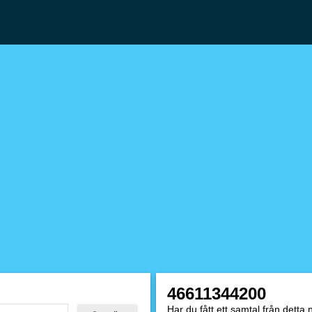
46611344200
Har du fått ett samtal från dett