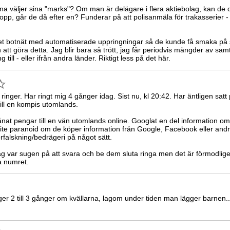
na väljer sina "marks"? Om man är delägare i flera aktiebolag, kan d
belopp, går de då efter en? Funderar på att polisanmäla för trakasserier -
.
et botnät med automatiserade uppringningar så de kunde få smaka på 
n att göra detta. Jag blir bara så trött, jag får periodvis mängder av s
g till - eller ifrån andra länder. Riktigt less på det här.
nger. Har ringt mig 4 gånger idag. Sist nu, kl 20:42. Har äntligen satt p
till en kompis utomlands.
g lånat pengar till en vän utomlands online. Googlat en del information 
lite paranoid om de köper information från Google, Facebook eller andra
rfalskning/bedrägeri på något sätt.
 Jag var sugen på att svara och be dem sluta ringa men det är förmodlig
a numret.
nger 2 till 3 gånger om kvällarna, lagom under tiden man lägger barnen..