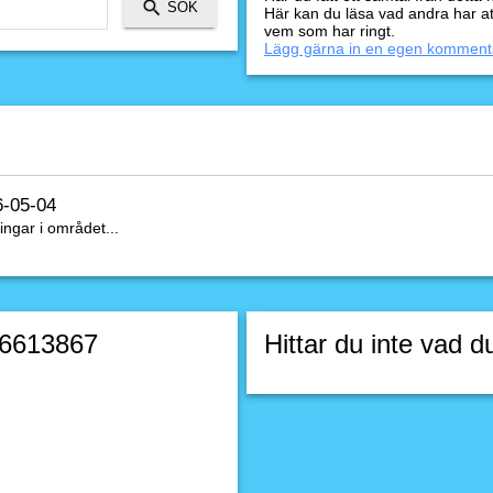
Här kan du läsa vad andra har a
vem som har ringt.
Lägg gärna in en egen komment
6-05-04
ingar i området...
66613867
Hittar du inte vad d