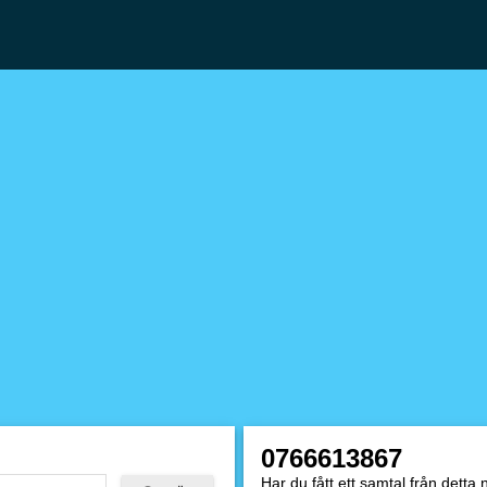
0766613867
Har du fått ett samtal från dett