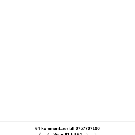
64 kommentarer till 0757707190
Visar 61 till 64