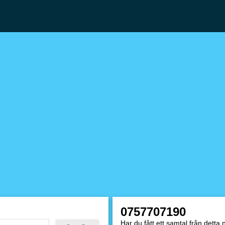
0757707190
Har du fått ett samtal från dett