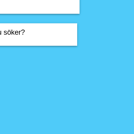
u söker?