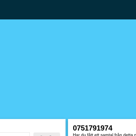
0751791974
Har du fått ett samtal från dett