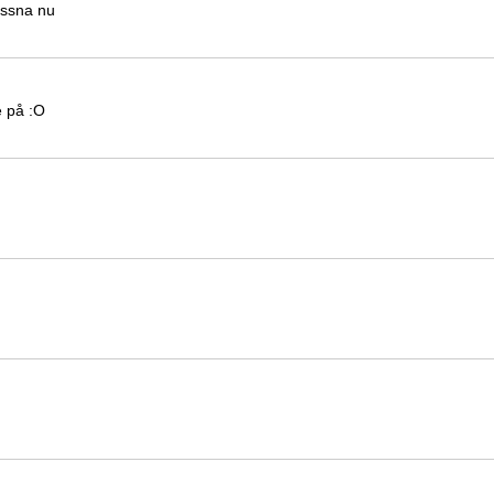
essna nu
e på :O