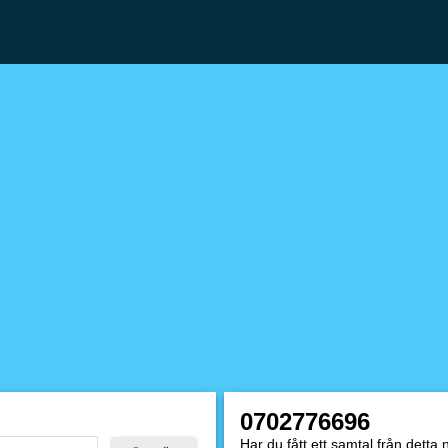
0702776696
Har du fått ett samtal från dett