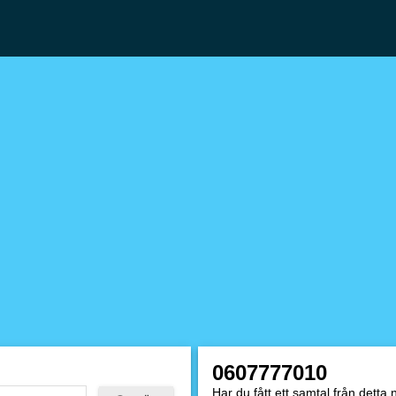
0607777010
Har du fått ett samtal från dett