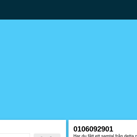
0106092901
Har du fått ett samtal från dett