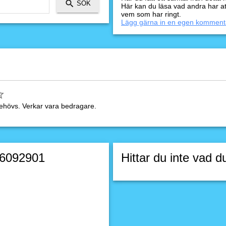
Här kan du läsa vad andra har a
vem som har ringt.
Lägg gärna in en egen komment
ehövs. Verkar vara bedragare.
06092901
Hittar du inte vad d